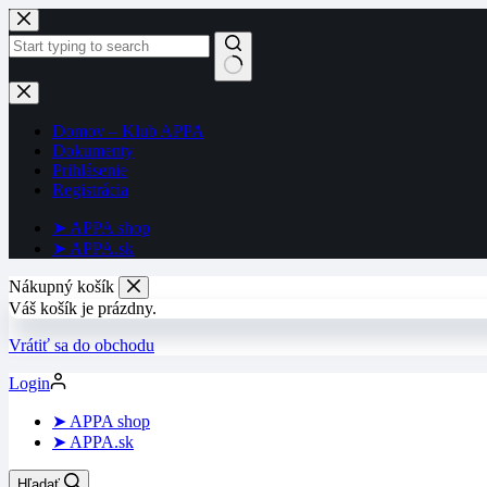
Skip
to
content
No
results
Domov – Klub APPA
Dokumenty
Prihlásenie
Registrácia
➤ APPA shop
➤ APPA.sk
Nákupný košík
Váš košík je prázdny.
Vrátiť sa do obchodu
Login
➤ APPA shop
➤ APPA.sk
Hľadať