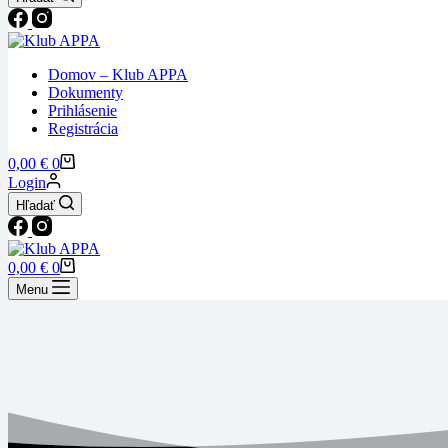
Domov – Klub APPA
Dokumenty
Prihlásenie
Registrácia
Nákupný
0,00
€
0
košík
Login
Hľadať
Nákupný
0,00
€
0
košík
Menu